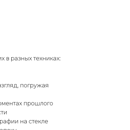
 в разных техниках:
згляд, погружая
оментах прошлого
сти
рафии на стекле