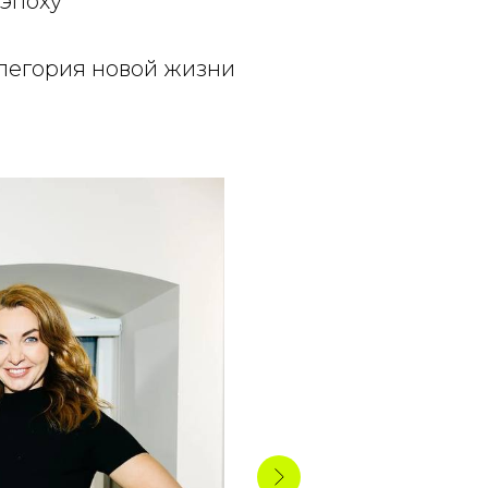
эпоху
легория новой жизни