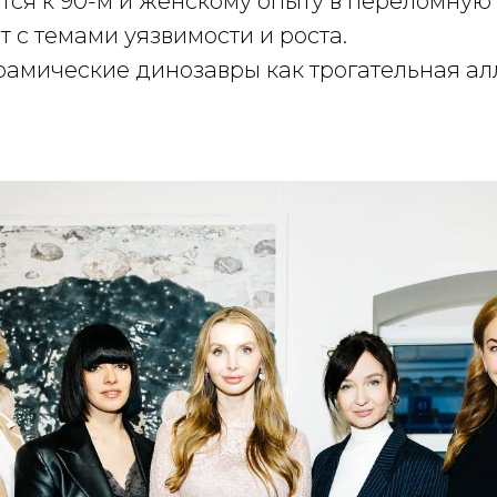
ся к 90-м и женскому опыту в переломную 
 с темами уязвимости и роста.
амические динозавры как трогательная ал