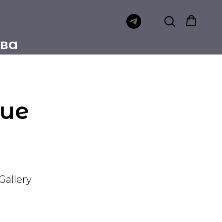
тва
ие
Gallery