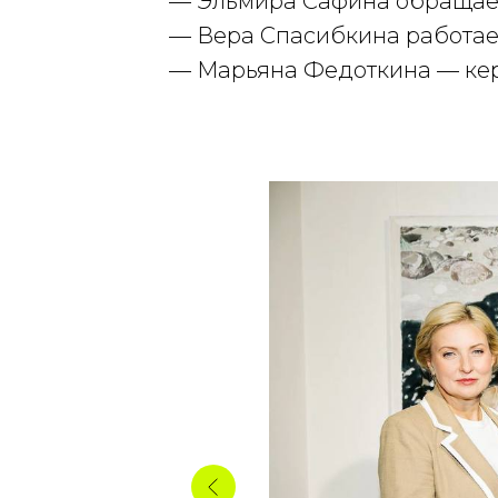
— Эльмира Сафина обращает
— Вера Спасибкина работает
— Марьяна Федоткина — кер