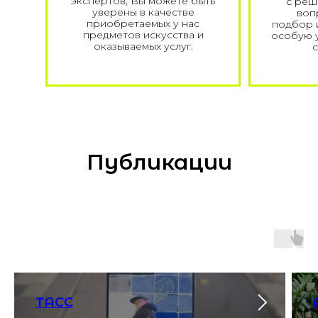
экспертов, Вы можете быть
с реш
уверены в качестве
воп
приобретаемых у нас
подбор и
предметов искусства и
особую у
оказываемых услуг.
с
Публикации
ТАСС