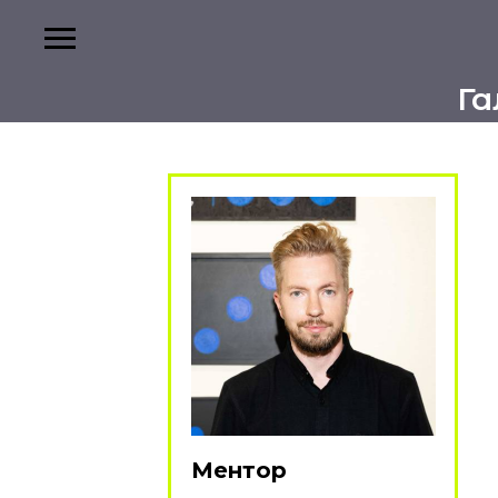
Га
Ментор