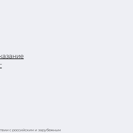
казание
г
тствии с российским и зарубежным