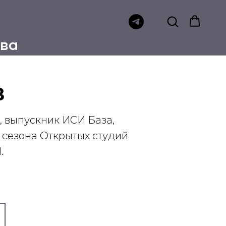
тва
в
 выпускник ИСИ База,
 сезона Открытых студий
.