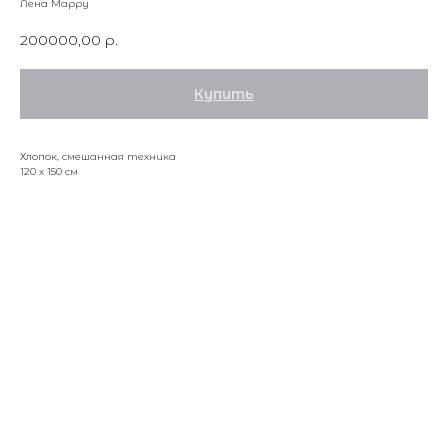
Лена Марру
200000,00
р.
Купить
Хлопок, смешанная техника
120 х 150 см