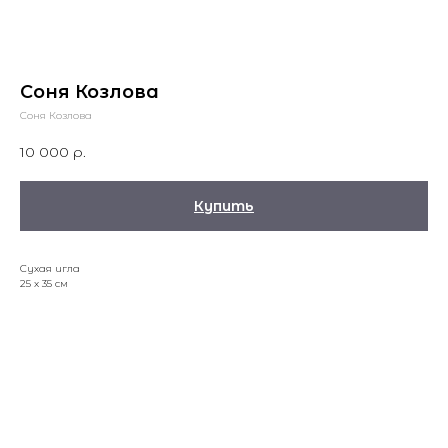
Соня Козлова
Соня Козлова
10 000
р.
Купить
Сухая игла
25 x 35 см